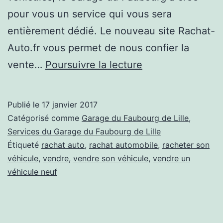
pour vous un service qui vous sera
entièrement dédié. Le nouveau site Rachat-
Auto.fr vous permet de nous confier la
J’aimerai
vente…
Poursuivre la lecture
procéder
à
Publié le
17 janvier 2017
la
Catégorisé comme
Garage du Faubourg de Lille
,
vente
Services du Garage du Faubourg de Lille
Étiqueté
rachat auto
,
rachat automobile
,
racheter son
de
véhicule
,
vendre
,
vendre son véhicule
,
vendre un
mon
véhicule neuf
véhicule,
comment
me