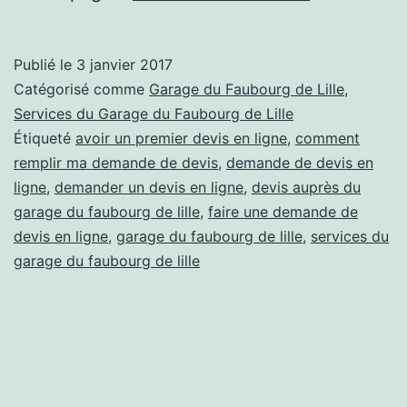
une
demande
Publié le
3 janvier 2017
de
Catégorisé comme
Garage du Faubourg de Lille
,
devis
Services du Garage du Faubourg de Lille
Étiqueté
avoir un premier devis en ligne
,
comment
en
remplir ma demande de devis
,
demande de devis en
ligne
ligne
,
demander un devis en ligne
,
devis auprès du
:
garage du faubourg de lille
,
faire une demande de
devis en ligne
,
garage du faubourg de lille
,
comment
services du
garage du faubourg de lille
s’y
prendre
?