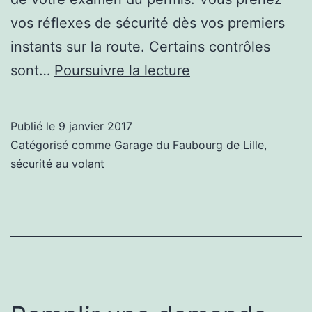
vos réflexes de sécurité dès vos premiers
instants sur la route. Certains contrôles
Ma
sont…
Poursuivre la lecture
sécurité
et
Publié le
9 janvier 2017
celle
Catégorisé comme
Garage du Faubourg de Lille
,
d’autrui
sécurité au volant
au
volant
de
mon
véhicule