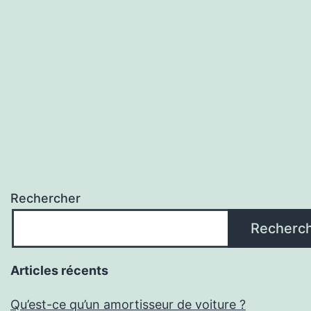
comment
me
simplifier
la
vie
?
Rechercher
Recherc
Articles récents
Qu’est-ce qu’un amortisseur de voiture ?