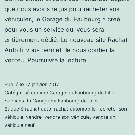
que nous avons reçus pour racheter vos
véhicules, le Garage du Faubourg a créé
pour vous un service qui vous sera
entièrement dédié. Le nouveau site Rachat-
Auto.fr vous permet de nous confier la
J’aimerai
vente…
Poursuivre la lecture
procéder
à
Publié le
17 janvier 2017
la
Catégorisé comme
Garage du Faubourg de Lille
,
vente
Services du Garage du Faubourg de Lille
Étiqueté
rachat auto
,
rachat automobile
,
racheter son
de
véhicule
,
vendre
,
vendre son véhicule
,
vendre un
mon
véhicule neuf
véhicule,