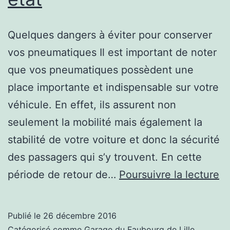
Quelques dangers à éviter pour conserver
vos pneumatiques Il est important de noter
que vos pneumatiques possèdent une
place importante et indispensable sur votre
véhicule. En effet, ils assurent non
seulement la mobilité mais également la
stabilité de votre voiture et donc la sécurité
des passagers qui s’y trouvent. En cette
Le
période de retour de…
Poursuivre la lecture
da
à
Publié le
26 décembre 2016
év
Catégorisé comme
Garage du Faubourg de Lille
,