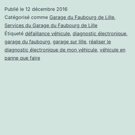
que
Publié le
12 décembre 2016
le
Catégorisé comme
Garage du Faubourg de Lille
,
diagnostic
Services du Garage du Faubourg de Lille
Étiqueté
défaillance véhicule
,
diagnostic électronique
,
électronique
garage du faubourg
,
garage sur lille
,
réaliser le
du
diagnostic électronique de mon véhicule
,
véhicule en
véhicule
panne que faire
?