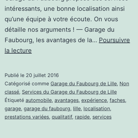
intéressants, une bonne localisation ainsi
qu’une équipe à votre écoute. On vous
détaille nos arguments ! — Garage du
Faubourg, les avantages de la…
Poursuivre
Avantages
la lecture
du
Garage
Publié le
20 juillet 2016
du
Catégorisé comme
Garage du Faubourg de Lille
,
Non
Faubourg
classé
,
Services du Garage du Faubourg de Lille
Étiqueté
automobile
,
avantages
,
expérience
,
faches
,
:
garage
,
garage du faubourg
,
lille
,
localisation
,
pourquoi
prestations variées
,
qualitatif
,
rapide
,
services
choisir
notre